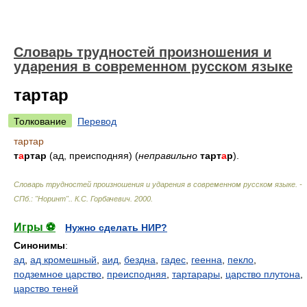
Словарь трудностей произношения и
ударения в современном русском языке
тартар
Толкование
Перевод
тартар
т
а
ртар
(ад, преисподняя) (
неправильно
тарт
а
р
).
Словарь трудностей произношения и ударения в современном русском языке. -
СПб.: "Норинт".
.
К.С. Горбачевич
.
2000
.
Игры ⚽
Нужно сделать НИР?
Синонимы
:
ад
,
ад кромешный
,
аид
,
бездна
,
гадес
,
геенна
,
пекло
,
подземное царство
,
преисподняя
,
тартарары
,
царство плутона
,
царство теней