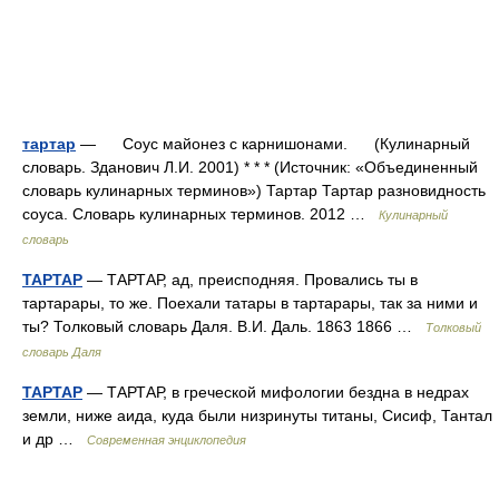
тартар
— Соус майонез с карнишонами. (Кулинарный
словарь. Зданович Л.И. 2001) * * * (Источник: «Объединенный
словарь кулинарных терминов») Тартар Тартар разновидность
соуса. Словарь кулинарных терминов. 2012 …
Кулинарный
словарь
ТАРТАР
— ТАРТАР, ад, преисподняя. Провались ты в
тартарары, то же. Поехали татары в тартарары, так за ними и
ты? Толковый словарь Даля. В.И. Даль. 1863 1866 …
Толковый
словарь Даля
ТАРТАР
— ТАРТАР, в греческой мифологии бездна в недрах
земли, ниже аида, куда были низринуты титаны, Сисиф, Тантал
и др …
Современная энциклопедия