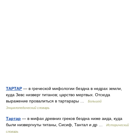
ТАРТАР
— в греческой мифологии бездна в недрах земли,
куда Зевс низверг титанов; царство мертвых. Отсюда
выражение провалиться в тартарары …
Большой
Энциклопедический словарь
Тартар
— в мифах древних греков бездна ниже аида, куда
были низвергнуты титаны, Сисиф, Тантал и др …
Исторический
словарь