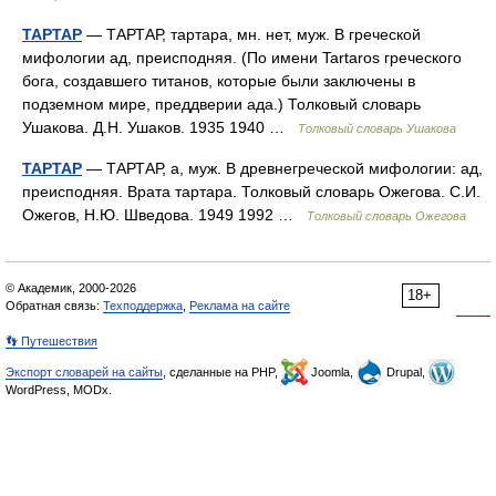
ТАРТАР
— ТАРТАР, тартара, мн. нет, муж. В греческой
мифологии ад, преисподняя. (По имени Tartaros греческого
бога, создавшего титанов, которые были заключены в
подземном мире, преддверии ада.) Толковый словарь
Ушакова. Д.Н. Ушаков. 1935 1940 …
Толковый словарь Ушакова
ТАРТАР
— ТАРТАР, а, муж. В древнегреческой мифологии: ад,
преисподняя. Врата тартара. Толковый словарь Ожегова. С.И.
Ожегов, Н.Ю. Шведова. 1949 1992 …
Толковый словарь Ожегова
© Академик, 2000-2026
18+
Обратная связь:
Техподдержка
,
Реклама на сайте
👣 Путешествия
Экспорт словарей на сайты
, сделанные на PHP,
Joomla,
Drupal,
WordPress, MODx.