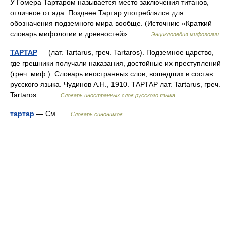
У Гомера Тартаром называется место заключения титанов,
отличное от ада. Позднее Тартар употреблялся для
обозначения подземного мира вообще. (Источник: «Краткий
словарь мифологии и древностей».… …
Энциклопедия мифологии
ТАРТАР
— (лат. Tartarus, греч. Tartaros). Подземное царство,
где грешники получали наказания, достойные их преступлений
(греч. миф.). Словарь иностранных слов, вошедших в состав
русского языка. Чудинов А.Н., 1910. ТАРТАР лат. Tartarus, греч.
Tartaros.… …
Словарь иностранных слов русского языка
тартар
— См …
Словарь синонимов